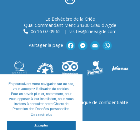
Le Belvédère de la Criée
Quai Commandant Méric
34300
Grau d'Agde
06 16 07 09 62
|
visites@crieeagde.com
Partager la page
En poursuivant votre navigation sur ce site,
vous acceptez l’utilisation de cookies.
Pour en savoir plus et, notamment, pour
vous opposer à leur installation, nous vous
Accès
Mentions Légales
Politique de confidentialité
invitons à consulter notre Charte de
Protection des Données personnelles.
En savoir plus
Accepter